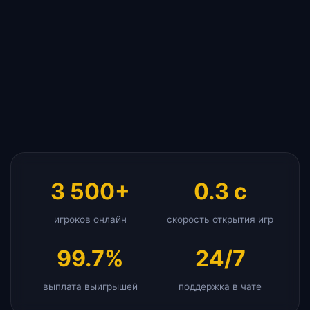
3 500+
0.3 с
игроков онлайн
скорость открытия игр
99.7%
24/7
выплата выигрышей
поддержка в чате