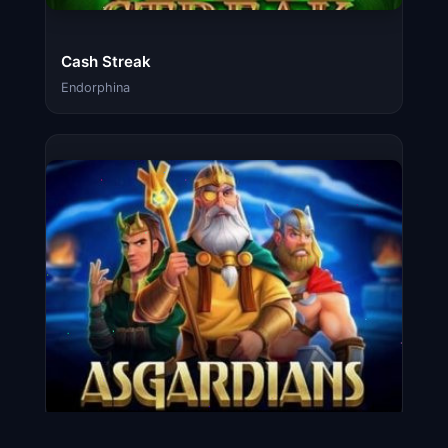
Cash Streak
Endorphina