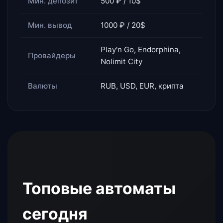
Мин. депозит
500 ₽ / 10$
Мин. вывод
1000 ₽ / 20$
Play'n Go, Endorphina,
Провайдеры
Nolimit City
Валюты
RUB, USD, EUR, крипта
Топовые автоматы
сегодня